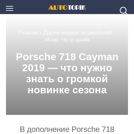
Перейти
к
контенту
Главная
»
Другие модели автомобилей -
обзор, тестр драйв
Porsche 718 Cayman
2019 — что нужно
знать о громкой
новинке сезона
В дополнение Porsche 718