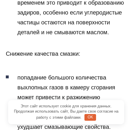
поршнем и стенками цилиндра. Со
временем это приводит к образованию
задиров, особенно если углеродистые
частицы остаются на поверхности
деталей и не смываются маслом.
Снижение качества смазки:
попадание большого количества
выхлопных газов в камеру сгорания
может привести к разжижению
Этот сайт использует cookie для хранения данных.
Продолжая использовать сайт, Вы даете свое согласие на
моторного масла продуктами
работу с этими файлами.
OK
сгорания. Это снижает его вязкость и