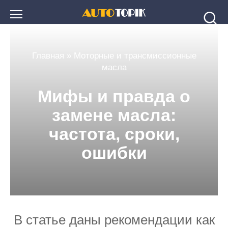
Перейти
к
контенту
Главная
»
Моторные и трансмиссионные
масла
Мифы и правда о
замене масла:
частота, сроки,
ошибки
В статье даны рекомендации как