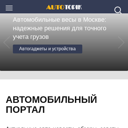
Перейти
к
Автомобильные весы в Москве:
контенту
надежные решения для точного
учета грузов
Автогаджеты и устройства
АВТОМОБИЛЬНЫЙ
ПОРТАЛ